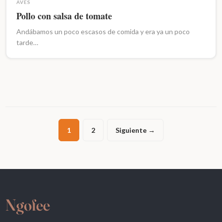
AVES
Pollo con salsa de tomate
Andábamos un poco escasos de comida y era ya un poco
tarde…
1
2
Siguiente →