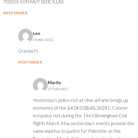
TODOS SON MUY SENCILLAS.
RESPONDER
Leo
01 Abr 2013
Gracias!!!
RESPONDER
Marilu
27 Feb 2017
Yesterday’s police riot at Uhm al Fahm brings up
memories of the &#2#;02Bull&28281; Connor
led police riot during the 1963 Birmingham Civil
Rights March. May yesterday’s events provide the
same impetus to justice for Palestine as the