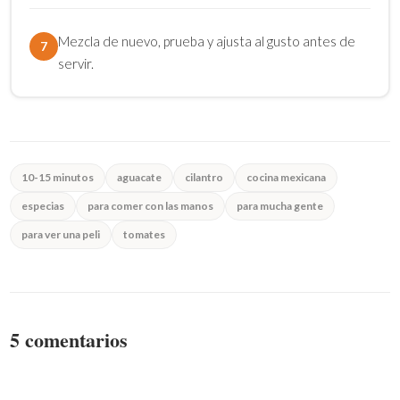
Mezcla de nuevo, prueba y ajusta al gusto antes de
7
servir.
10-15 minutos
aguacate
cilantro
cocina mexicana
especias
para comer con las manos
para mucha gente
para ver una peli
tomates
5 comentarios