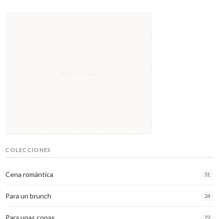
COLECCIONES
Cena romántica
51
Para un brunch
24
Para unas copas
22