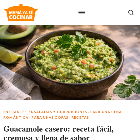
ENTRANTES, ENSALADAS Y GUARNICIONES
·
PARA UNA CENA
ROMÁNTICA
·
PARA UNAS COPAS
·
RECETAS
Guacamole casero: receta fácil,
cremosa y llena de sabor