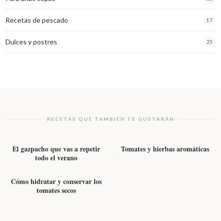
Recetas de pescado
17
Dulces y postres
25
RECETAS QUE TAMBIÉN TE GUSTARÁN
ENTRANTES, ENSALADAS Y GUARNICIONES
ENTRANTES, ENSALADAS Y GUARNICIONES
El gazpacho que vas a repetir
Tomates y hierbas aromáticas
todo el verano
ENTRANTES, ENSALADAS Y GUARNICIONES
Cómo hidratar y conservar los
tomates secos