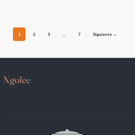
1
2
3
…
7
Siguiente →