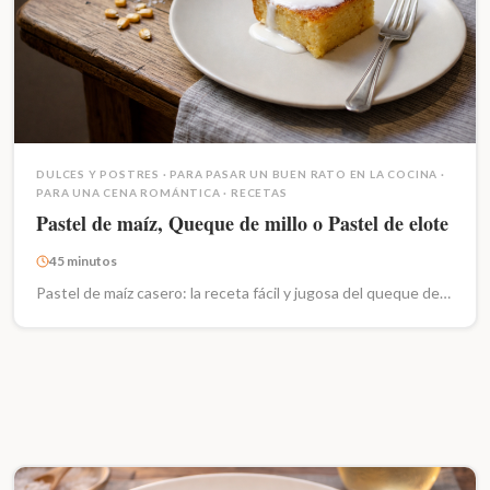
DULCES Y POSTRES
·
PARA PASAR UN BUEN RATO EN LA COCINA
·
PARA UNA CENA ROMÁNTICA
·
RECETAS
Pastel de maíz, Queque de millo o Pastel de elote
45 minutos
Pastel de maíz casero: la receta fácil y jugosa del queque de…