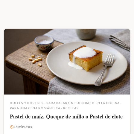
DULCES Y POSTRES
·
PARA PASAR UN BUEN RATO EN LA COCINA
·
PARA UNA CENA ROMÁNTICA
·
RECETAS
Pastel de maíz, Queque de millo o Pastel de elote
45 minutos