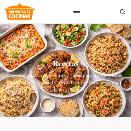
CATEGORÍA
Recetas
Recetas de cocina casera explicadas paso a paso. Desde
platos rápidos para el día a día hasta elaboraciones para
ocasiones especiales.
141 recetas