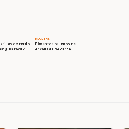
RECETAS
tillas de cerdo
Pimentos rellenos de
s: guía fácil de
enchilada de carne
do, tiempo y