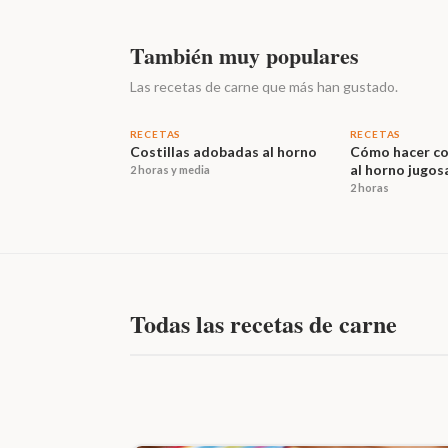
También muy populares
Las recetas de carne que más han gustado.
RECETAS
RECETAS
Costillas adobadas al horno
Cómo hacer cos
al horno jugosa
2 horas y media
adobo, marina
2 horas
temperatura
Todas las recetas de carne