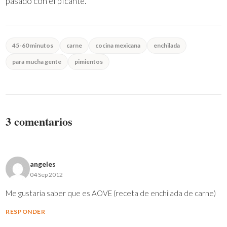
pasado con el picante.
45-60 minutos
carne
cocina mexicana
enchilada
para mucha gente
pimientos
3 comentarios
angeles
04 Sep 2012
Me gustaría saber que es AOVE (receta de enchilada de carne)
RESPONDER