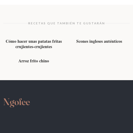
RECETAS QUE TAMBIÉN TE GUSTARÁN
ENTRANTES, ENSALADAS Y GUARNICIONES
DULCES Y POSTRES
Cómo hacer unas patatas fritas
Scones ingleses auténticos
crujientes-crujientes
ARROZ Y LEGUMBRES
Arroz frito chino