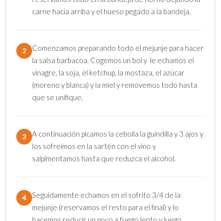
carne hacia arriba y el hueso pegado a la bandeja.
Comenzamos preparando todo el mejunje para hacer
2
la salsa barbacoa. Cogemos un bol y le echamos el
vinagre, la soja, el ketchup, la mostaza, el azúcar
(moreno y blanca) y la miel y removemos todo hasta
que se unifique.
A continuación picamos la cebolla la guindilla y 3 ajos y
3
los sofreímos en la sartén con el vino y
salpimentamos hasta que reduzca el alcohol.
Seguidamente echamos en el sofrito 3/4 de la
4
mejunje (reservamos el resto para el final) y lo
hacemos reducir un poco a fuego lento y luego