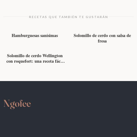
RECETAS QUE TAMBIÉN TE GUSTARÁN
CARNE
CARNE
Hamburguesas sanísimas
Solomillo de cerdo con salsa de
fresa
CARNE
Solomillo de cerdo Wellington
con roquefort: una receta fácil
que parece mucho más de lo que
cuesta