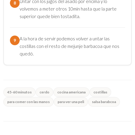
Untar con los jugos del asado por encima y lo
8
volvemos a meter otros 10min hasta que la parte
superior quede bien tostadita.
A la hora de servir podemos volver a untar las
9
costillas con el resto de mejunje barbacoa que nos
quedó.
45-60 minutos
cerdo
cocina americana
costillas
para comer con las manos
para ver una peli
salsa barabcoa