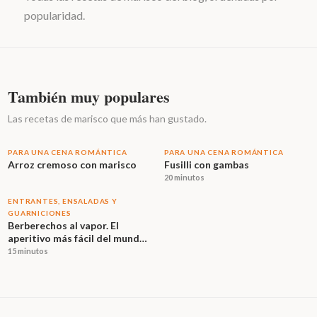
popularidad.
También muy populares
Las recetas de marisco que más han gustado.
PARA UNA CENA ROMÁNTICA
PARA UNA CENA ROMÁNTICA
Arroz cremoso con marisco
Fusilli con gambas
20 minutos
ENTRANTES, ENSALADAS Y
GUARNICIONES
Berberechos al vapor. El
aperitivo más fácil del mundo
cuando el producto es bueno
15 minutos