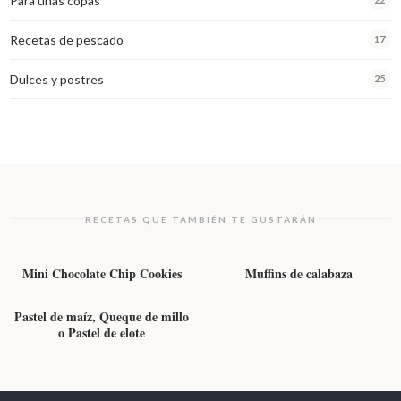
Para unas copas
Recetas de pescado
17
Dulces y postres
25
RECETAS QUE TAMBIÉN TE GUSTARÁN
DULCES Y POSTRES
DULCES Y POSTRES
Mini Chocolate Chip Cookies
Muffins de calabaza
DULCES Y POSTRES
Pastel de maíz, Queque de millo
o Pastel de elote