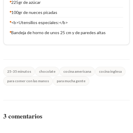
225gr de azúcar
100gr de nueces picadas
<b>Utensilios especiales:</b>
Bandeja de horno de unos 25 cm y de paredes altas
25-35 minutos
chocolate
cocina americana
cocina inglesa
para comer con las manos
para mucha gente
3 comentarios