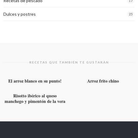
Recetas de pescado
17
Dulces y postres
25
RECETAS QUE TAMBIÉN TE GUSTARÁN
ARROZ Y LEGUMBRES
ARROZ Y LEGUMBRES
El arroz blanco en su punto!
Arroz frito chino
ARROZ Y LEGUMBRES
Risotto ibérico al queso
manchego y pimentón de la vera