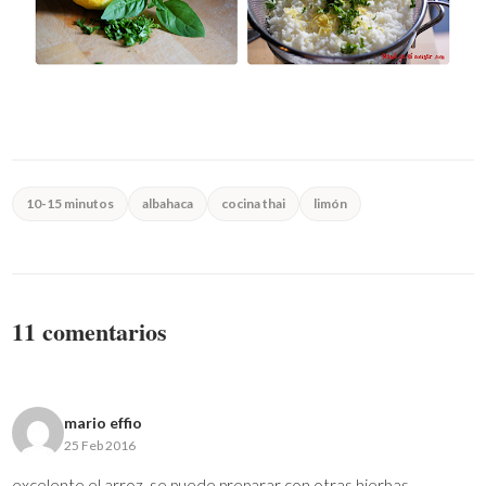
10-15 minutos
albahaca
cocina thai
limón
11 comentarios
mario effio
25 Feb 2016
excelente el arroz ,se puede preparar con otras hierbas