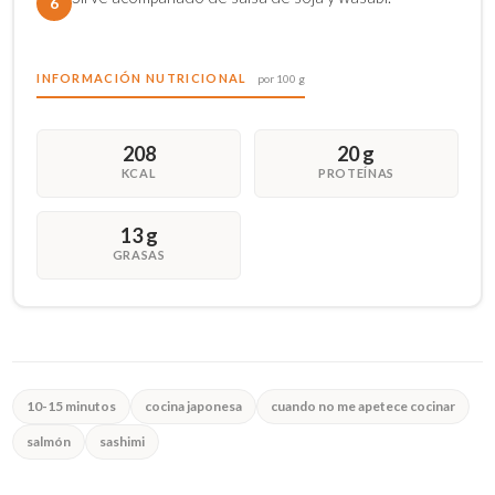
6
INFORMACIÓN NUTRICIONAL
por 100 g
208
20 g
KCAL
PROTEÍNAS
13 g
GRASAS
10-15 minutos
cocina japonesa
cuando no me apetece cocinar
salmón
sashimi