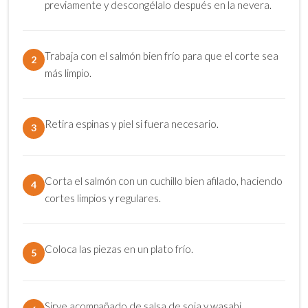
previamente y descongélalo después en la nevera.
Trabaja con el salmón bien frío para que el corte sea
2
más limpio.
Retira espinas y piel si fuera necesario.
3
Corta el salmón con un cuchillo bien afilado, haciendo
4
cortes limpios y regulares.
Coloca las piezas en un plato frío.
5
Sirve acompañado de salsa de soja y wasabi.