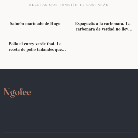
RECETAS QUE TAMBIÉN TE GUSTARÁN
PARA UN BRUNCH
PARA UNA CENA ROMÁNTICA
Salmón marinado de Hugo
Espaguetis a la carbonara. La
carbonara de verdad no lleva
AVES
nata.
Pollo al curry verde thai. La
receta de pollo tailandés que
engancha desde la primera
cucharada