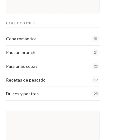
COLECCIONES
Cena romántica
51
Para un brunch
24
Para unas copas
22
Recetas de pescado
17
Dulces y postres
25