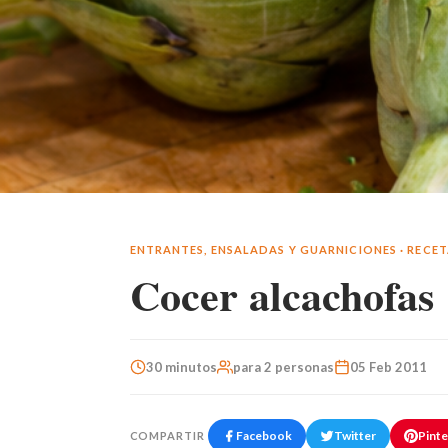
ENTRANTES, ENSALADAS Y GUARNICIONES
·
RECET
Cocer alcachofas
30 minutos
para 2 personas
05 Feb 2011
Facebook
Twitter
Pinte
COMPARTIR