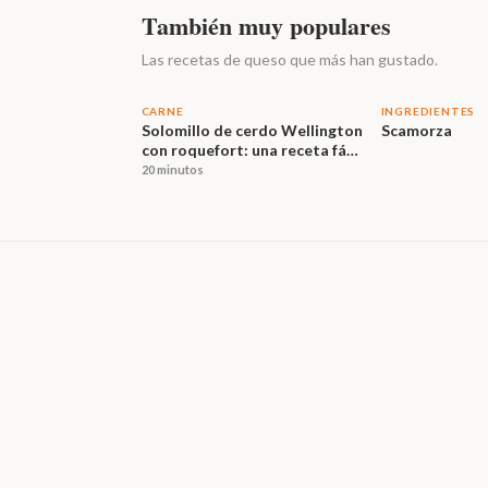
También muy populares
Las recetas de queso que más han gustado.
CARNE
INGREDIENTES
Solomillo de cerdo Wellington
Scamorza
con roquefort: una receta fácil
que parece mucho más de lo
20 minutos
que cuesta