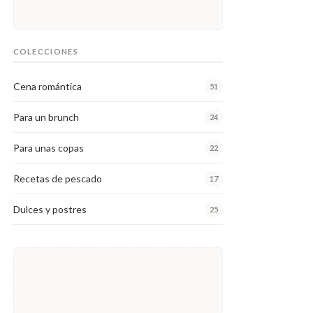
COLECCIONES
Cena romántica
51
Para un brunch
24
Para unas copas
22
Recetas de pescado
17
Dulces y postres
25