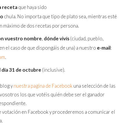
a receta
que haya sido
to
chula. No importa que tipo de plato sea, mientras esté
un máximo de dos recetas por persona.
con vuestro nombre
,
dónde vivís
(ciudad, pueblo,
en el caso de que dispongáis de una) a nuestro
e-mail
:
om
.
l día 31 de octubre
(inclusive).
 blog y
nuestra pagina de Facebook
una selección de las
vosotros los que votéis quién debe ser el ganador
respondiente.
de votación en Facebook y procederemos a comunicar el
a.