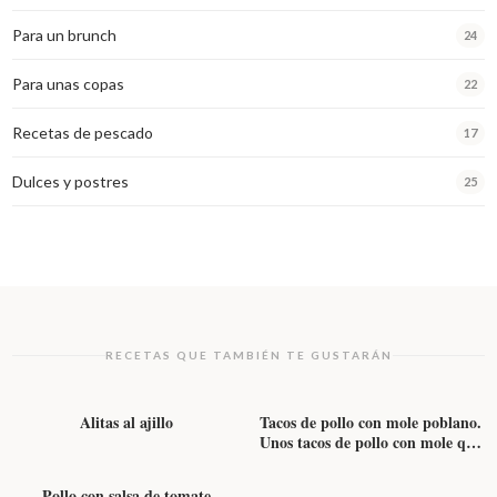
Para un brunch
24
Para unas copas
22
Recetas de pescado
17
Dulces y postres
25
RECETAS QUE TAMBIÉN TE GUSTARÁN
AVES
AVES
Alitas al ajillo
Tacos de pollo con mole poblano.
Unos tacos de pollo con mole que
AVES
se salen de lo típico
Pollo con salsa de tomate