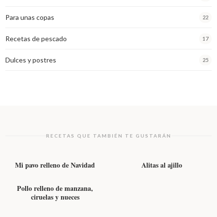
Para unas copas
22
Recetas de pescado
17
Dulces y postres
25
RECETAS QUE TAMBIÉN TE GUSTARÁN
AVES
AVES
Mi pavo relleno de Navidad
Alitas al ajillo
AVES
Pollo relleno de manzana,
ciruelas y nueces